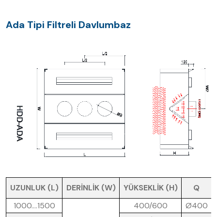
Ada Tipi Filtreli Davlumbaz
UZUNLUK (L)
DERİNLİK (W)
YÜKSEKLİK (H)
Q
1000….1500
400/600
Ø400