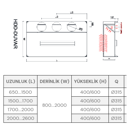
UZUNLUK (L)
DERİNLİK (W)
YÜKSEKLİK (H)
Q
M
650….1500
400/600
Ø315
1500….1700
400/600
Ø315
800….2000
1700….2000
400/600
Ø315
2000….2600
400/600
Ø315