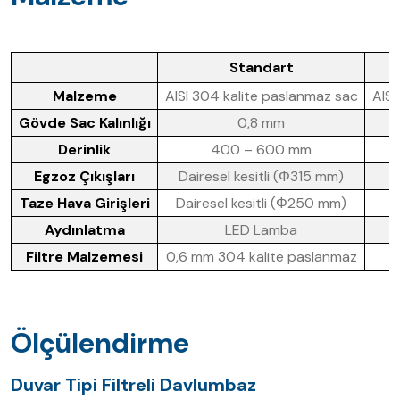
Standart
Malzeme
AISI 304 kalite paslanmaz sac
AISI
Gövde Sac Kalınlığı
0,8 mm
Derinlik
400 – 600 mm
Egzoz Çıkışları
Dairesel kesitli (Φ315 mm)
Taze Hava Girişleri
Dairesel kesitli (Φ250 mm)
Aydınlatma
LED Lamba
Filtre Malzemesi
0,6 mm 304 kalite paslanmaz
Ölçülendirme
Duvar Tipi Filtreli Davlumbaz